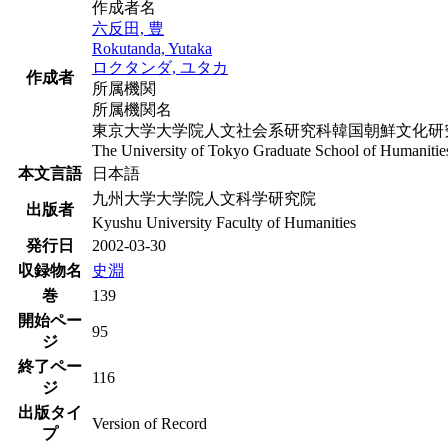
作成者名
六反田, 豊
Rokutanda, Yutaka
ロクタンダ, ユタカ
作成者
所属機関
所属機関名
東京大学大学院人文社会系研究科韓国朝鮮文化研究
The University of Tokyo Graduate School of Humanitie
本文言語
日本語
九州大学大学院人文科学研究院
出版者
Kyushu University Faculty of Humanities
発行日
2002-03-30
収録物名
史淵
巻
139
開始ペー
95
ジ
終了ペー
116
ジ
出版タイ
Version of Record
プ