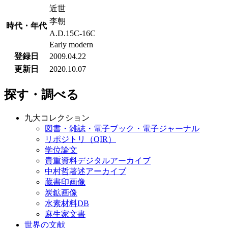
近世
李朝
時代・年代
A.D.15C-16C
Early modern
登録日
2009.04.22
更新日
2020.10.07
探す・調べる
九大コレクション
図書・雑誌・電子ブック・電子ジャーナル
リポジトリ（QIR）
学位論文
貴重資料デジタルアーカイブ
中村哲著述アーカイブ
蔵書印画像
炭鉱画像
水素材料DB
麻生家文書
世界の文献