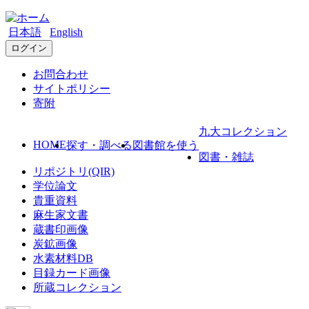
日本語
English
ログイン
お問合わせ
サイトポリシー
寄附
九大コレクション
HOME
探す・調べる
図書館を使う
図書・雑誌
リポジトリ(QIR)
学位論文
貴重資料
麻生家文書
蔵書印画像
炭鉱画像
水素材料DB
目録カード画像
所蔵コレクション