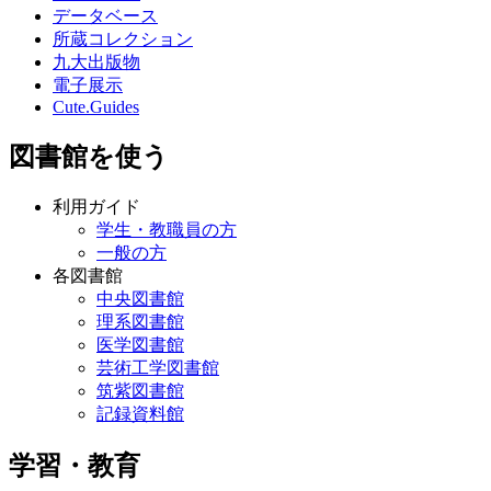
データベース
所蔵コレクション
九大出版物
電子展示
Cute.Guides
図書館を使う
利用ガイド
学生・教職員の方
一般の方
各図書館
中央図書館
理系図書館
医学図書館
芸術工学図書館
筑紫図書館
記録資料館
学習・教育