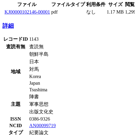
ファイル
ファイルタイプ
利用条件
サイズ
閲覧
KJ00000102146-00001
pdf
なし
1.17 MB
1,29
詳細
レコードID
1143
査読有無
査読無
朝鮮半島
日本
対馬
地域
Korea
Japan
Tsushima
陣書
主題
軍事思想
出版文化史
ISSN
0386-9326
NCID
AN00099719
タイプ
紀要論文