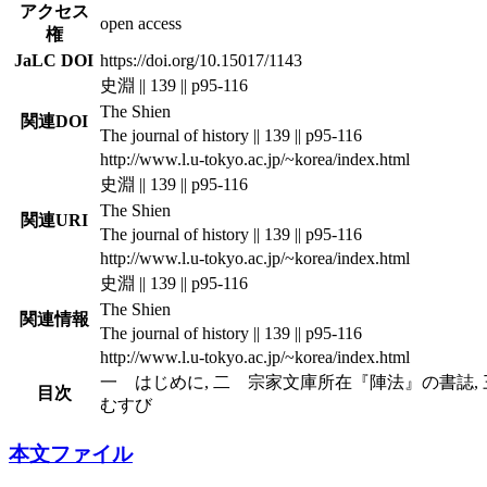
アクセス
open access
権
JaLC DOI
https://doi.org/10.15017/1143
史淵 || 139 || p95-116
The Shien
関連DOI
The journal of history || 139 || p95-116
http://www.l.u-tokyo.ac.jp/~korea/index.html
史淵 || 139 || p95-116
The Shien
関連URI
The journal of history || 139 || p95-116
http://www.l.u-tokyo.ac.jp/~korea/index.html
史淵 || 139 || p95-116
The Shien
関連情報
The journal of history || 139 || p95-116
http://www.l.u-tokyo.ac.jp/~korea/index.html
一 はじめに, 二 宗家文庫所在『陣法』の書誌,
目次
むすび
本文ファイル