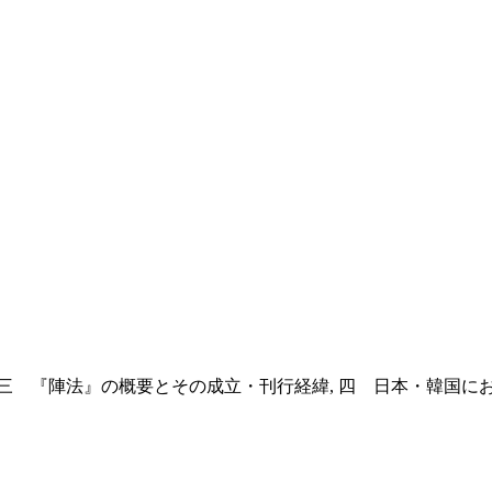
 三 『陣法』の概要とその成立・刊行経緯, 四 日本・韓国に