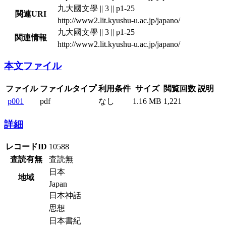
九大國文學 || 3 || p1-25
関連URI
http://www2.lit.kyushu-u.ac.jp/japano/
九大國文學 || 3 || p1-25
関連情報
http://www2.lit.kyushu-u.ac.jp/japano/
本文ファイル
ファイル
ファイルタイプ
利用条件
サイズ
閲覧回数
説明
p001
pdf
なし
1.16 MB
1,221
詳細
レコードID
10588
査読有無
査読無
日本
地域
Japan
日本神話
思想
日本書紀