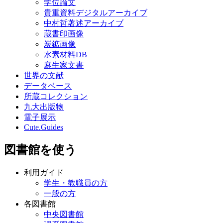
学位論文
貴重資料デジタルアーカイブ
中村哲著述アーカイブ
蔵書印画像
炭鉱画像
水素材料DB
麻生家文書
世界の文献
データベース
所蔵コレクション
九大出版物
電子展示
Cute.Guides
図書館を使う
利用ガイド
学生・教職員の方
一般の方
各図書館
中央図書館