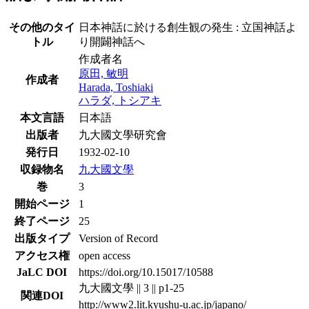
その他のタイ
日本神話に於ける創生観の発生 : 立国神話よ
トル
り開闢神話へ
作成者名
原田, 敏明
作成者
Harada, Toshiaki
ハラダ, トシアキ
本文言語
日本語
出版者
九大國文學研究會
発行日
1932-02-10
収録物名
九大國文學
巻
3
開始ページ
1
終了ページ
25
出版タイプ
Version of Record
アクセス権
open access
JaLC DOI
https://doi.org/10.15017/10588
九大國文學 || 3 || p1-25
関連DOI
http://www2.lit.kyushu-u.ac.jp/japano/