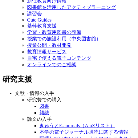
新任教員向け情報
図書館を活用したアクティブラーニング
講習会
Cute.Guides
基幹教育支援
学習・教育用図書の整備
授業での施設利用（中央図書館）
授業公開・教材開発
教育情報サービス
自宅で使える電子コンテンツ
オンラインでのご相談
研究支援
文献・情報の入手
研究費での購入
図書
雑誌
論文の入手
きゅうとE-Journals（AtoZリスト）
本学の電子ジャーナル購読に関する情報