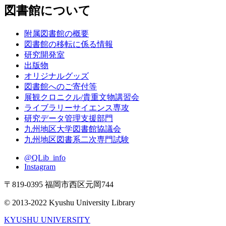
図書館について
附属図書館の概要
図書館の移転に係る情報
研究開発室
出版物
オリジナルグッズ
図書館へのご寄付等
展観クロニクル/貴重文物講習会
ライブラリーサイエンス専攻
研究データ管理支援部門
九州地区大学図書館協議会
九州地区図書系二次専門試験
@QLib_info
Instagram
〒819-0395 福岡市西区元岡744
© 2013-2022 Kyushu University Library
KYUSHU UNIVERSITY