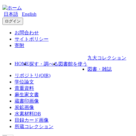
日本語
English
ログイン
お問合わせ
サイトポリシー
寄附
九大コレクション
HOME
探す・調べる
図書館を使う
図書・雑誌
リポジトリ(QIR)
学位論文
貴重資料
麻生家文書
蔵書印画像
炭鉱画像
水素材料DB
目録カード画像
所蔵コレクション