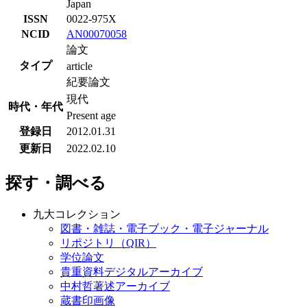
Japan
ISSN
0022-975X
NCID
AN00070058
論文
タイプ
article
紀要論文
現代
時代・年代
Present age
登録日
2012.01.31
更新日
2022.02.10
探す・調べる
九大コレクション
図書・雑誌・電子ブック・電子ジャーナル
リポジトリ（QIR）
学位論文
貴重資料デジタルアーカイブ
中村哲著述アーカイブ
蔵書印画像