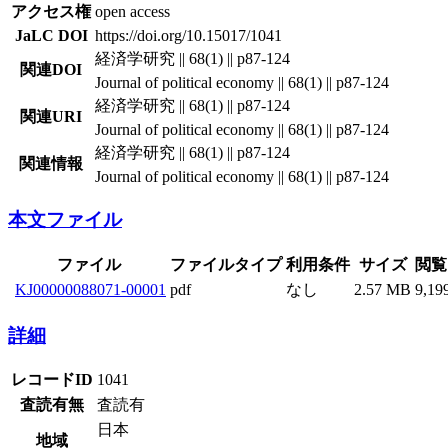
アクセス権
open access
JaLC DOI
https://doi.org/10.15017/1041
経済学研究 || 68(1) || p87-124
関連DOI
Journal of political economy || 68(1) || p87-124
経済学研究 || 68(1) || p87-124
関連URI
Journal of political economy || 68(1) || p87-124
経済学研究 || 68(1) || p87-124
関連情報
Journal of political economy || 68(1) || p87-124
本文ファイル
ファイル
ファイルタイプ
利用条件
サイズ
閲覧
KJ00000088071-00001
pdf
なし
2.57 MB
9,19
詳細
レコードID
1041
査読有無
査読有
日本
地域