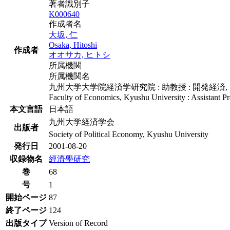
著者識別子
K000640
作成者名
大坂, 仁
Osaka, Hitoshi
作成者
オオサカ, ヒトシ
所属機関
所属機関名
九州大学大学院経済学研究院 : 助教授 : 開発経済,
Faculty of Economics, Kyushu University : Assistant P
本文言語
日本語
九州大学経済学会
出版者
Society of Political Economy, Kyushu University
発行日
2001-08-20
収録物名
經濟學研究
巻
68
号
1
開始ページ
87
終了ページ
124
出版タイプ
Version of Record