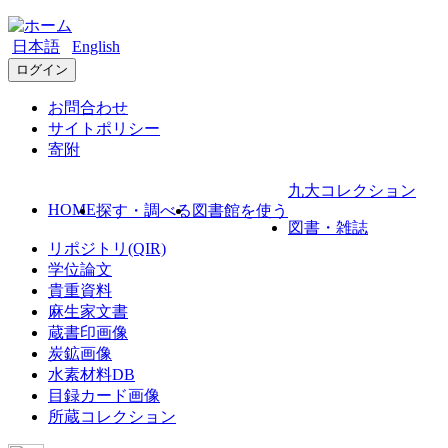
日本語
English
ログイン
お問合わせ
サイトポリシー
寄附
九大コレクション
HOME
探す・調べる
図書館を使う
図書・雑誌
リポジトリ(QIR)
学位論文
貴重資料
麻生家文書
蔵書印画像
炭鉱画像
水素材料DB
目録カード画像
所蔵コレクション