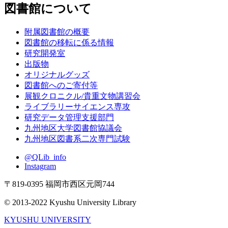
図書館について
附属図書館の概要
図書館の移転に係る情報
研究開発室
出版物
オリジナルグッズ
図書館へのご寄付等
展観クロニクル/貴重文物講習会
ライブラリーサイエンス専攻
研究データ管理支援部門
九州地区大学図書館協議会
九州地区図書系二次専門試験
@QLib_info
Instagram
〒819-0395 福岡市西区元岡744
© 2013-2022 Kyushu University Library
KYUSHU UNIVERSITY