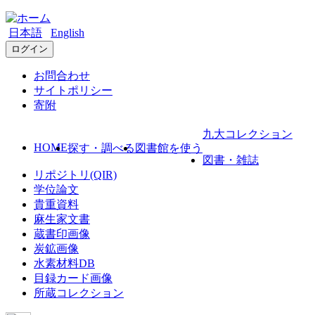
日本語
English
ログイン
お問合わせ
サイトポリシー
寄附
九大コレクション
HOME
探す・調べる
図書館を使う
図書・雑誌
リポジトリ(QIR)
学位論文
貴重資料
麻生家文書
蔵書印画像
炭鉱画像
水素材料DB
目録カード画像
所蔵コレクション