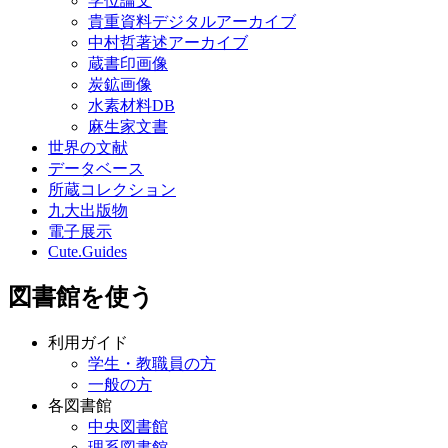
学位論文
貴重資料デジタルアーカイブ
中村哲著述アーカイブ
蔵書印画像
炭鉱画像
水素材料DB
麻生家文書
世界の文献
データベース
所蔵コレクション
九大出版物
電子展示
Cute.Guides
図書館を使う
利用ガイド
学生・教職員の方
一般の方
各図書館
中央図書館
理系図書館