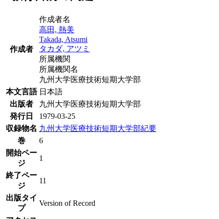
作成者名
高田, 熱美
Takada, Atsumi
タカダ, アツミ
作成者
所属機関
所属機関名
九州大学医療技術短期大学部
本文言語
日本語
出版者
九州大学医療技術短期大学部
発行日
1979-03-25
収録物名
九州大学医療技術短期大学部紀要
巻
6
開始ペー
1
ジ
終了ペー
11
ジ
出版タイ
Version of Record
プ