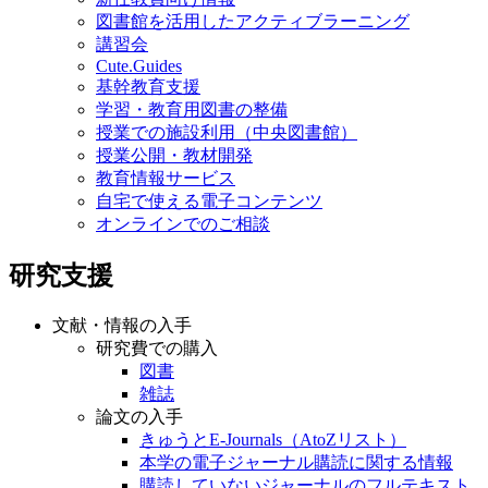
図書館を活用したアクティブラーニング
講習会
Cute.Guides
基幹教育支援
学習・教育用図書の整備
授業での施設利用（中央図書館）
授業公開・教材開発
教育情報サービス
自宅で使える電子コンテンツ
オンラインでのご相談
研究支援
文献・情報の入手
研究費での購入
図書
雑誌
論文の入手
きゅうとE-Journals（AtoZリスト）
本学の電子ジャーナル購読に関する情報
購読していないジャーナルのフルテキスト