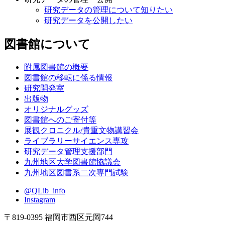
研究データの管理について知りたい
研究データを公開したい
図書館について
附属図書館の概要
図書館の移転に係る情報
研究開発室
出版物
オリジナルグッズ
図書館へのご寄付等
展観クロニクル/貴重文物講習会
ライブラリーサイエンス専攻
研究データ管理支援部門
九州地区大学図書館協議会
九州地区図書系二次専門試験
@QLib_info
Instagram
〒819-0395 福岡市西区元岡744