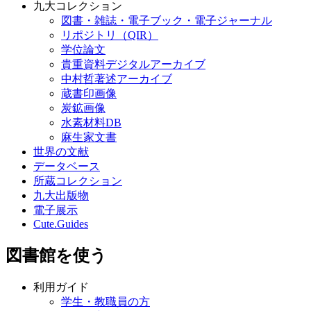
九大コレクション
図書・雑誌・電子ブック・電子ジャーナル
リポジトリ（QIR）
学位論文
貴重資料デジタルアーカイブ
中村哲著述アーカイブ
蔵書印画像
炭鉱画像
水素材料DB
麻生家文書
世界の文献
データベース
所蔵コレクション
九大出版物
電子展示
Cute.Guides
図書館を使う
利用ガイド
学生・教職員の方