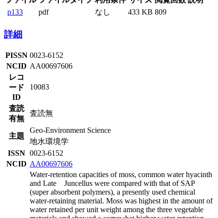
p133
pdf
なし
433 KB
809
詳細
PISSN
0023-6152
NCID
AA00697606
レコ
10083
ード
ID
査読
査読無
有無
Geo-Environment Science
主題
地水環境学
ISSN
0023-6152
NCID
AA00697606
Water-retention capacities of moss, common water hyacinth
and Late Juncellus were compared with that of SAP
(super absorbent polymers), a presently used chemical
water-retaining material. Moss was highest in the amount of
water retained per unit weight among the three vegetable