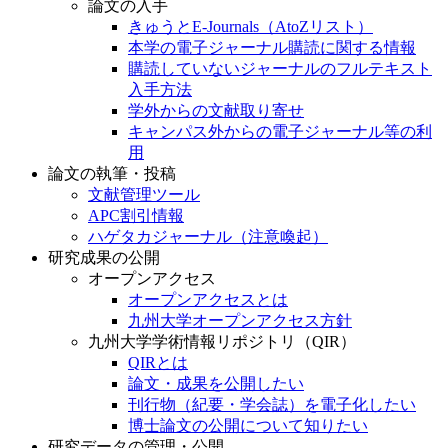
論文の入手
きゅうとE-Journals（AtoZリスト）
本学の電子ジャーナル購読に関する情報
購読していないジャーナルのフルテキスト
入手方法
学外からの文献取り寄せ
キャンパス外からの電子ジャーナル等の利
用
論文の執筆・投稿
文献管理ツール
APC割引情報
ハゲタカジャーナル（注意喚起）
研究成果の公開
オープンアクセス
オープンアクセスとは
九州大学オープンアクセス方針
九州大学学術情報リポジトリ（QIR）
QIRとは
論文・成果を公開したい
刊行物（紀要・学会誌）を電子化したい
博士論文の公開について知りたい
研究データの管理・公開