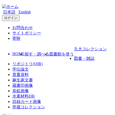
日本語
English
ログイン
お問合わせ
サイトポリシー
寄附
九大コレクション
HOME
探す・調べる
図書館を使う
図書・雑誌
リポジトリ(QIR)
学位論文
貴重資料
麻生家文書
蔵書印画像
炭鉱画像
水素材料DB
目録カード画像
所蔵コレクション