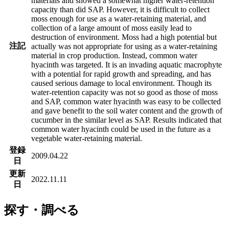
materials and showed a somewhat higher water-retention
capacity than did SAP. However, it is difficult to collect
moss enough for use as a water-retaining material, and
collection of a large amount of moss easily lead to
destruction of environment. Moss had a high potential but
注記
actually was not appropriate for using as a water-retaining
material in crop production. Instead, common water
hyacinth was targeted. It is an invading aquatic macrophyte
with a potential for rapid growth and spreading, and has
caused serious damage to local environment. Though its
water-retention capacity was not so good as those of moss
and SAP, common water hyacinth was easy to be collected
and gave benefit to the soil water content and the growth of
cucumber in the similar level as SAP. Results indicated that
common water hyacinth could be used in the future as a
vegetable water-retaining material.
登録
2009.04.22
日
更新
2022.11.11
日
探す・調べる