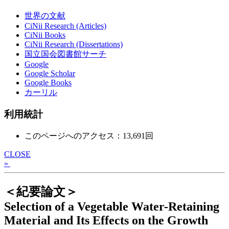
世界の文献
CiNii Research (Articles)
CiNii Books
CiNii Research (Dissertations)
国立国会図書館サーチ
Google
Google Scholar
Google Books
カーリル
利用統計
このページへのアクセス：13,691回
CLOSE
»
＜紀要論文＞
Selection of a Vegetable Water-Retaining
Material and Its Effects on the Growth